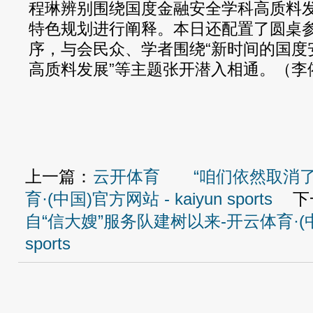
程琳辨别围绕国度金融安全学科高质料
特色规划进行阐释。本日还配置了圆桌
序，与会民众、学者围绕“新时间的国度
高质料发展”等主题张开潜入相通。（李
上一篇：
云开体育 “咱们依然取消了
育·(中国)官方网站 - kaiyun sports
下
自“信大嫂”服务队建树以来-开云体育·(中国)
sports