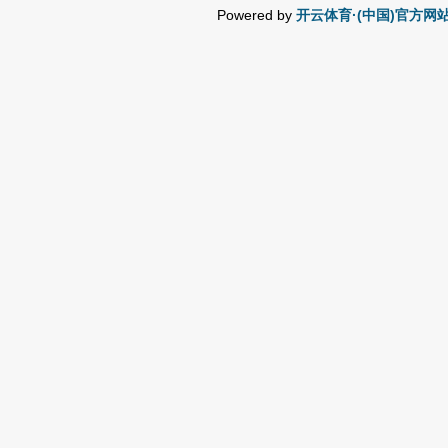
Powered by
开云体育·(中国)官方网站 - 