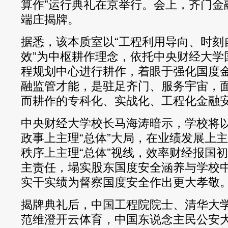
算作”运行典礼在京举行。会上，齐门金
端庄揭牌。
据悉，该本质室以“工程利用导向、时刻
效”为中枢耕作理念，依托中央财经大学
程规划中心进行耕作，着眼于强化国度
融监管才能，是驻足齐门、服务宇宙，
而耕作的专科化、实战化、工程化金融
中央财经大学校长马海涛暗示，学校将
政事上主理“总体”大局，在业绩发展上主
秩序上主理“总体”视线，效率财经报国
主责任，塌实股东国度安全涵养与学校
实干实绩为督察国度安全作出更大孝敬
揭牌典礼后，中国工程院院士、清华大
范维澄开云体育，中国东说念主民公安