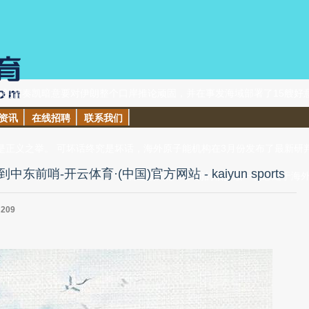
，特朗普奏凯暗意要对伊朗整个口岸推论顽固，并在事发海域部署了15艘
资讯
在线招聘
联系我们
国和以色列刚对伊朗动手时，特朗普对好意思军里面声称伊朗核筹画对好意
是正义之举。 可坏话终究是坏话，海外原子能机构在3月份发布了最新研
前哨-开云体育·(中国)官方网站 - kaiyun sports
画制造核火器，伊朗的核步履一说念处于海外
209