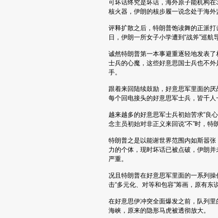
可坏话终究是坏话，海外原子能机构在
核火器，伊朗的核步履一说念处于海外
评释扩散之后，特朗普饱读舞的正派打
日，伊朗一所女子小学遭到“战斧”巡航
诚然特朗普第一本事避重逐轻地发表了
士兵的心魔，这些好意思国士兵也不外
手。
跟着来回陆续鼓励，好意思军里面的厌战
每个回电接头的好意思军士兵，皆千人
越来越多的好意思军士兵初始苦求“良
念主员初始对非正义来回说“不”时，特
特朗普之是以能谢世界范围内如斯嚣张
力的个体，现时坏话已被点破，伊朗并
严重。
况且特朗普在好意思军里面的一系列操
击“多元化、对等和包容”筹画，原有
在好意思伊冲突全面爆发之前，队列里
海峡，原来的隐形马虎被透彻放大。