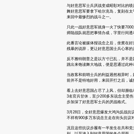
与好意思军士兵厌战变成昭彰对比的啧
舞好意思军要拿下哈尔克岛，复刻在太
来回中最惨烈的战斗之一。
只此一战好意思军就身一火了快要70
师陆战队就思把事情办成，字里行间透
此番言论被媒体报说念之后，坐窝在好
残暴的说辞，更让好意思国士兵心寒的
反不雅特朗普之是以方寸已乱，并不是
跳出来饱读舞大地战，便是思通过此种
当政客和前哨士兵的利益迥然相异时，
前并不是特地好用，来回开打之后，诚
看上去好意思国占尽了上风，但却濒临
3名官兵甘休，至少200多东说念主
步加深了好意思军士兵的厌战格式。
3月28日，全好意思爆发大鸿沟反战抗
不祥有900多万东说念主走在街头抗议
况且这些抗议步履有一半发生在共和党
别，以至渗入到好意思国的各个层面。