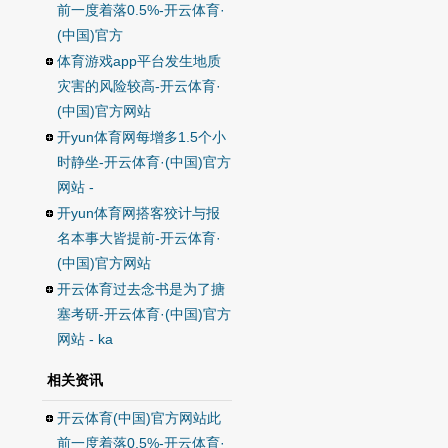
前一度着落0.5%-开云体育·
(中国)官方
体育游戏app平台发生地质
灾害的风险较高-开云体育·
(中国)官方网站
开yun体育网每增多1.5个小
时静坐-开云体育·(中国)官方
网站 -
开yun体育网搭客狡计与报
名本事大皆提前-开云体育·
(中国)官方网站
开云体育过去念书是为了搪
塞考研-开云体育·(中国)官方
网站 - ka
相关资讯
开云体育(中国)官方网站此
前一度着落0.5%-开云体育·