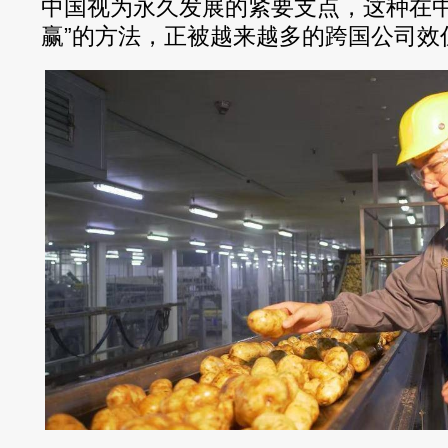
中国视为永久发展的紧要支点，这种在中
赢”的方法，正被越来越多的跨国公司效