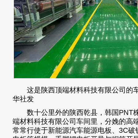
这是陕西顶端材料科技有限公司的车
华社发
数十公里外的陕西乾县，韩国PNT株
端材料科技有限公司车间里，分娩的高
常常行使于新能源汽车能源电板、3C破