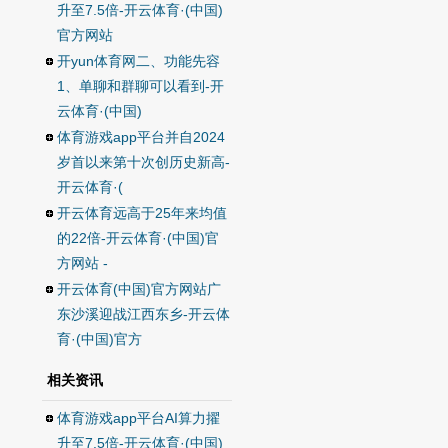
升至7.5倍-开云体育·(中国)
官方网站
开yun体育网二、功能先容
1、单聊和群聊可以看到-开
云体育·(中国)
体育游戏app平台并自2024
岁首以来第十次创历史新高-
开云体育·(
开云体育远高于25年来均值
的22倍-开云体育·(中国)官
方网站 -
开云体育(中国)官方网站广
东沙溪迎战江西东乡-开云体
育·(中国)官方
相关资讯
体育游戏app平台AI算力擢
升至7.5倍-开云体育·(中国)