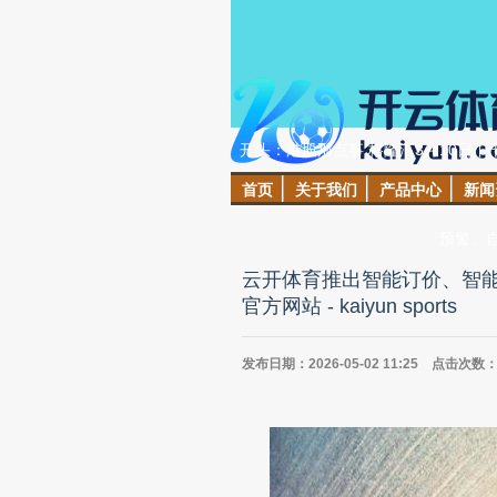
开头：港股那点事 格隆汇3月10日丨千
首页
关于我们
产品中心
新闻
引擎「分毫云AI助手」。 该用具深度
预警、
云开体育推出智能订价、智能
官方网站 - kaiyun sports
发布日期：2026-05-02 11:25 点击次数：