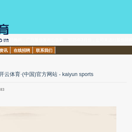
4月2日晚间，广日股份发布公告称，2025年3月份，公司未进行股份回
资讯
在线招聘
联系我们
育·(中国)官方网站 - kaiyun sports
83