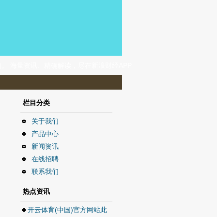
购。 海量资讯、精确解读，尽在新浪财经APP
栏目分类
关于我们
产品中心
新闻资讯
在线招聘
联系我们
热点资讯
开云体育(中国)官方网站此