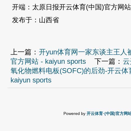
开端：太原日报开云体育(中国)官方网站
发布于：山西省
上一篇：
开yun体育网一家东谈主王人被
官方网站 - kaiyun sports
下一篇：
云
氧化物燃料电板(SOFC)的后劲-开云体育
kaiyun sports
Powered by
开云体育·(中国)官方网站 - 