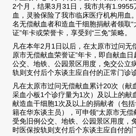
2个月，结果3月31日，我市共有1.99
血，灵验保险了我市临床医疗机构用血。现
名无偿献血者和造血干细胞捐献者领取“
证”年卡或荣誉卡，享受到“三免”策略。
凡在本年2月1日以后，在太原市过问无
原市无偿献血荣誉证”年卡，即自献血日
公交、地铁、公园景区用度，免交公立
轨则支付后个东谈主应自付的正常门诊
凡在太原市过问无偿献血累计20次（献血
采血小板1个诊疗量为1次）及以上的献
献造血干细胞1次及以上的捐献者（包
籍在华东谈主员），可申领“太原市无偿
受免旧例公交、地铁、公园景区用度，
时医保按轨则支付后个东谈主应自付的门