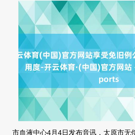
市血液中心4月4日发布音讯，太原市无偿