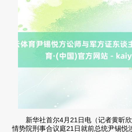
新华社首尔4月21日电（记者黄昕欣
情势院刑事合议庭21日就前总统尹锡悦