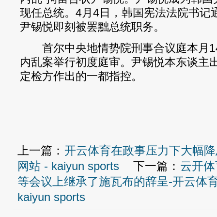
现任总统。4月4日，韩国宪法法院书记
尹锡悦即刻被罢黜总统职务。
首尔中央地情势院刑事合议庭本月1
内乱案举行初度庭审。尹锡悦本东谈主
定检方作出的一都指控。
上一篇：
开云体育在政事压力下大幅降息
网站 - kaiyun sports
下一篇：
云开体
等会议上继承了施瓦布的辞呈-开云体育·
kaiyun sports