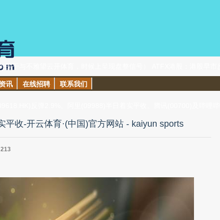
外围干与不雅望云开体育，时候上呈现盘整信号） ATFX港股：港股早市
资讯
在线招聘
联系我们
或0.07%，报21997点；国指升2点，报8082点；恒生科技指数升24点或
18.HK)反弹2.9%。阿里(09988)半日着实平收。腾讯(00700)及哔哩哔哩(
收-开云体育·(中国)官方网站 - kaiyun sports
213