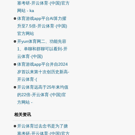
塞考研-开云体育·(中国)官方
网站 - ka
体育游戏app平台AI算力擢
升至7.5倍-开云体育·(中国)
官方网站
开yun体育网二、功能先容
1、单聊和群聊可以看到-开
云体育·(中国)
体育游戏app平台并自2024
岁首以来第十次创历史新高-
开云体育·(
开云体育远高于25年来均值
的22倍-开云体育·(中国)官
方网站 -
相关资讯
开云体育过去念书是为了搪
塞考研-开云体育·(中国)官方