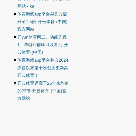
网站 - ka
体育游戏app平台AI算力擢
升至7.5倍-开云体育·(中国)
官方网站
开yun体育网二、功能先容
1、单聊和群聊可以看到-开
云体育·(中国)
体育游戏app平台并自2024
岁首以来第十次创历史新高-
开云体育·(
开云体育远高于25年来均值
的22倍-开云体育·(中国)官
方网站 -