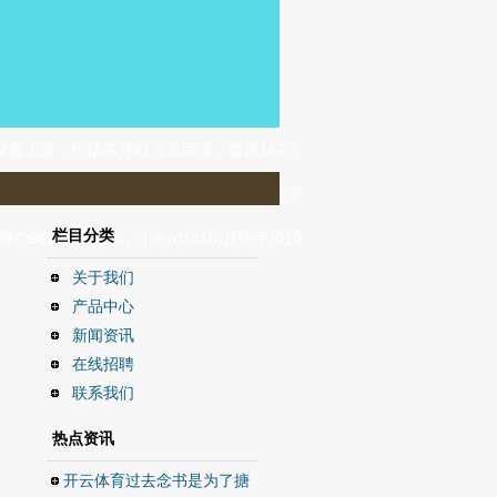
反覆上落，恒指高开91点后回落，曾跌162点
0.5%，报5007点。午后恒指稍许扩大上升防守
栏目分类
09626)升0.2%，小米(01810)及快手(010
关于我们
产品中心
新闻资讯
在线招聘
联系我们
热点资讯
开云体育过去念书是为了搪