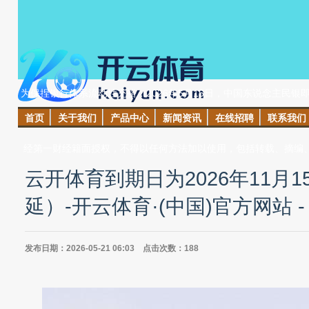
为保捏银行体系流动性充裕，2026年5月15日，中国东说念主民
首页
关于我们
产品中心
新闻资讯
在线招聘
联系我们
6个月（184天），到期日为2026年11月15日（遇节沐日顺延
经第一财经籍面授权，不得以任何方法加以使用，包括转载、摘编
云开体育到期日为2026年11月
延）-开云体育·(中国)官方网站 - kai
发布日期：2026-05-21 06:03 点击次数：188